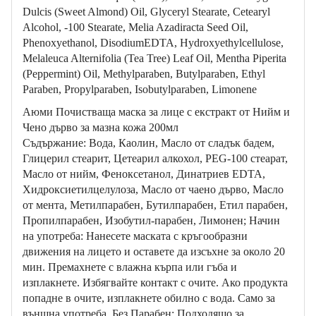
Dulcis (Sweet Almond) Oil, Glyceryl Stearate, Cetearyl
Alcohol, -100 Stearate, Melia Azadiracta Seed Oil,
Phenoxyethanol, DisodiumEDTA, Hydroxyethylcellulose,
Melaleuca Alternifolia (Tea Tree) Leaf Oil, Mentha Piperita
(Peppermint) Oil, Methylparaben, Butylparaben, Ethyl
Paraben, Propylparaben, Isobutylparaben, Limonene
Аюми Пoчистваща маска за лице с екстракт от Нийм и
Чено дърво за мазна кожа 200мл
Съдържание: Вода, Каолин, Масло от сладък бадем,
Глицерил стеарит, Цетеарил алкохол, PEG-100 стеарат,
Масло от нийм, Феноксетанол, Динатриев EDTA,
Хидроксиетилцелулоза, Масло от чаено дърво, Масло
от мента, Метилпарабен, Бутилпарабен, Етил парабен,
Пропилпарабен, Изобутил-парабен, Лимонен; Начин
на употреба: Нанесете маската с кръгообразни
движения на лицето и оставете да изсъхне за около 20
мин. Премахнете с влажна кърпа или гъба и
изплакнете. Избягвайте контакт с очите. Ако продукта
попадне в очите, изплакнете обилно с вода. Само за
външна употреба. Без Парабен; Подходящо за