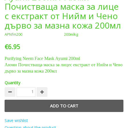
Пoчистваща маска за лице
с екстракт от Нийм и Чено
дърво за мазна кожа 200мл
APNfm200
200mlkg
€6.95
Purifying Neem
Face Mask
Ayumi 200ml
Аюми Пoчистваща маска за лицес екстракт от Нийм и Чено
дърво за мазна кожа 200мл
Quantity
Save wishlist
Question about the product