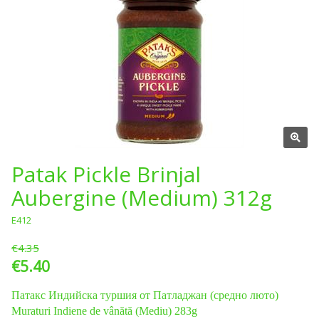
Patak Pickle Brinjal
Aubergine (Medium) 312g
E412
€4.35
€5.40
Патакс Индийска туршия от Патладжан (средно люто)
Muraturi Indiene de vânătă (Mediu) 283g