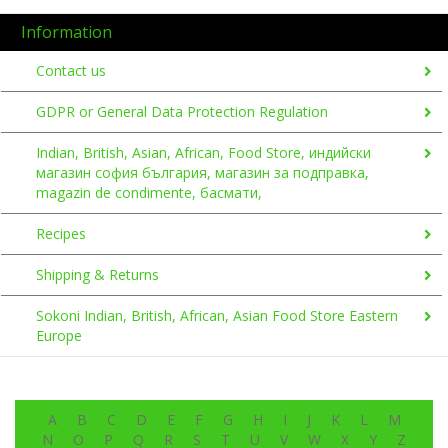
Information
Contact us
GDPR or General Data Protection Regulation
Indian, British, Asian, African, Food Store, индийски
магазин софия българия, магазин за подправка,
magazin de condimente, басмати,
Recipes
Shipping & Returns
Sokoni Indian, British, African, Asian Food Store Eastern
Europe
A
B
C
D
E
F
G
H
I
J
K
L
M
N
O
P
Q
R
S
T
U
V
W
X
Y
Z