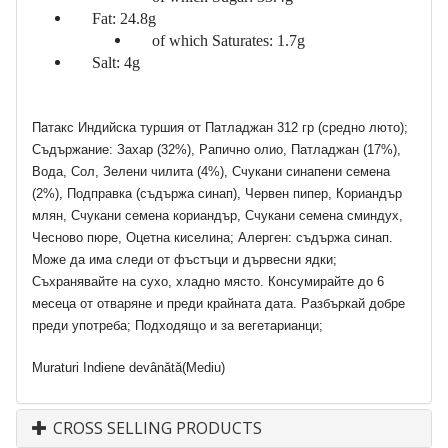
Fat: 24.8g
of which Saturates: 1.7g
Salt: 4g
Патакс Индийска туршия от Патладжан 312 гр (средно люто);
Съдържание: Захар (32%), Рапично олио, Патладжан (17%),
Вода, Сол, Зелени чилита (4%), Счукани синапени семена
(2%), Подправка (съдържа синап), Червен пипер, Кориандър
млян, Счукани семена кориандър, Счукани семена сминдух,
Чесново пюре, Оцетна киселина; Алерген: съдържа синап.
Може да има следи от фъстъци и дървесни ядки;
Съхранявайте на сухо, хладно място. Консумирайте до 6
месеца от отваряне и преди крайната дата. Разбъркай добре
преди употреба; Подходящо и за вегетарианци;
Muraturi Indiene devânătă(Mediu)
CROSS SELLING PRODUCTS